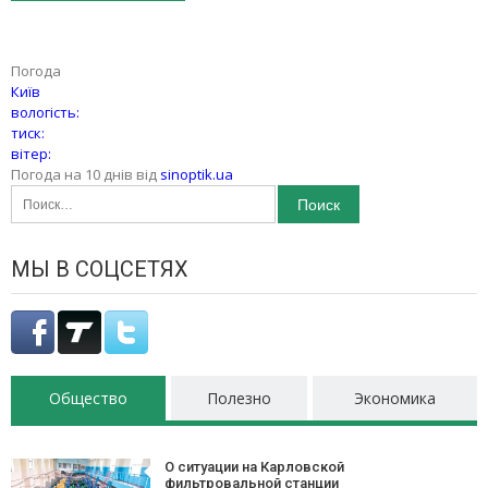
Погода
Київ
вологість:
тиск:
вітер:
Погода на 10 днів від
sinoptik.ua
Найти:
МЫ В СОЦСЕТЯХ
Общество
Полезно
Экономика
О ситуации на Карловской
фильтровальной станции