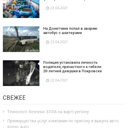
23.04.2021
На Донетчине попал в аварию
автобус с шахтерами
23.04.2021
Полиция установила личность
водителя, причастного к гибели
20-летней девушки в Покровске
22.04.2021
СВЕЖЕЕ
Технології безпеки: БПЛА на варті регіону
Преимущества услуг компании по пригону и выкупа авто
Komis Auto