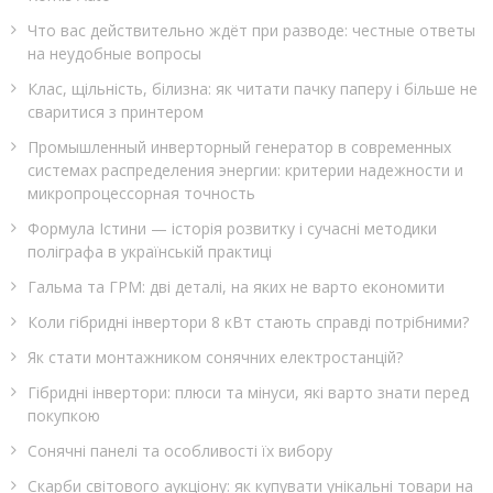
Что вас действительно ждёт при разводе: честные ответы
на неудобные вопросы
Клас, щільність, білизна: як читати пачку паперу і більше не
сваритися з принтером
Промышленный инверторный генератор в современных
системах распределения энергии: критерии надежности и
микропроцессорная точность
Формула Істини — історія розвитку і сучасні методики
поліграфа в українській практиці
Гальма та ГРМ: дві деталі, на яких не варто економити
Коли гібридні інвертори 8 кВт стають справді потрібними?
Як стати монтажником сонячних електростанцій?
Гібридні інвертори: плюси та мінуси, які варто знати перед
покупкою
Сонячні панелі та особливості їх вибору
Скарби світового аукціону: як купувати унікальні товари на