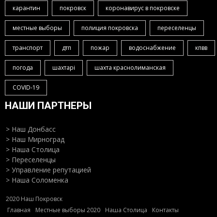
карантин
покровск
коронавирус в покровске
местные выборы
полиция покровска
переселенцы
транспорт
дтп
пожар
водоснабжение
кпвв
погода
шахтарі
шахта краснолиманская
COVID-19
НАШИ ПАРТНЕРЫ
> Наш Донбасс
> Наш Мирноград
> Наша Столица
> Переселенцы
> Управление репутацией
> Наша Соломенка
2020 Наш Покровск
Главная
Местные выборы 2020
Наша Столица
Контакты