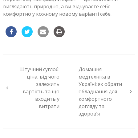
виглядають природно, а ви відчуваєте себе
комфортно у кожному новому варіанті себе.
Навигация
по
Штучний суглоб:
Домашня
записям
ціна, від чого
медтехніка в
залежить
Україні: як обрати
вартість та що
обладнання для
входить у
комфортного
витрати
догляду та
здоров’я