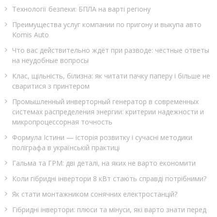
Технології безпеки: БПЛА на варті регіону
Преимущества услуг компании по пригону и выкупа авто
Komis Auto
Что вас действительно ждёт при разводе: честные ответы
на неудобные вопросы
Клас, щільність, білизна: як читати пачку паперу і більше не
сваритися з принтером
Промышленный инверторный генератор в современных
системах распределения энергии: критерии надежности и
микропроцессорная точность
Формула Істини — історія розвитку і сучасні методики
поліграфа в українській практиці
Гальма та ГРМ: дві деталі, на яких не варто економити
Коли гібридні інвертори 8 кВт стають справді потрібними?
Як стати монтажником сонячних електростанцій?
Гібридні інвертори: плюси та мінуси, які варто знати перед