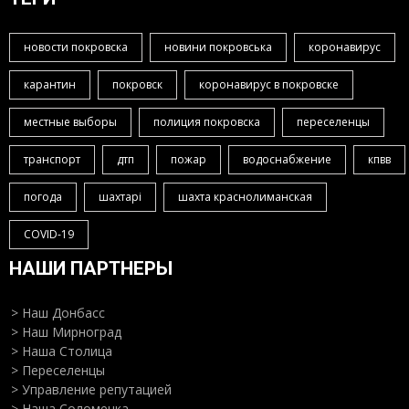
новости покровска
новини покровська
коронавирус
карантин
покровск
коронавирус в покровске
местные выборы
полиция покровска
переселенцы
транспорт
дтп
пожар
водоснабжение
кпвв
погода
шахтарі
шахта краснолиманская
COVID-19
НАШИ ПАРТНЕРЫ
> Наш Донбасс
> Наш Мирноград
> Наша Столица
> Переселенцы
> Управление репутацией
> Наша Соломенка