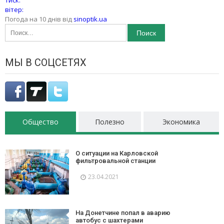
тиск:
вітер:
Погода на 10 днів від
sinoptik.ua
Найти:
МЫ В СОЦСЕТЯХ
Общество
Полезно
Экономика
О ситуации на Карловской
фильтровальной станции
23.04.2021
На Донетчине попал в аварию
автобус с шахтерами