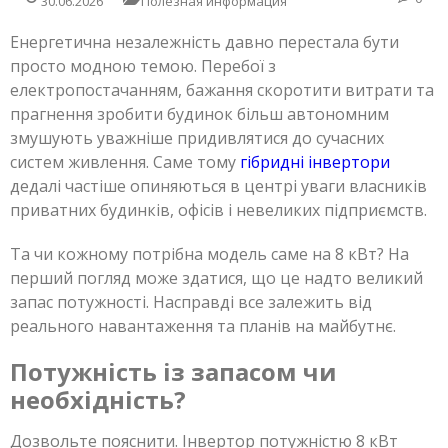
30.06.2026
Полезная информация
Енергетична незалежність давно перестала бути
просто модною темою. Перебої з
електропостачанням, бажання скоротити витрати та
прагнення зробити будинок більш автономним
змушують уважніше придивлятися до сучасних
систем живлення. Саме тому
гібридні інвертори
дедалі частіше опиняються в центрі уваги власників
приватних будинків, офісів і невеликих підприємств.
Та чи кожному потрібна модель саме на 8 кВт? На
перший погляд може здатися, що це надто великий
запас потужності. Насправді все залежить від
реального навантаження та планів на майбутнє.
Потужність із запасом чи
необхідність?
Дозвольте пояснити. Інвертор потужністю 8 кВт