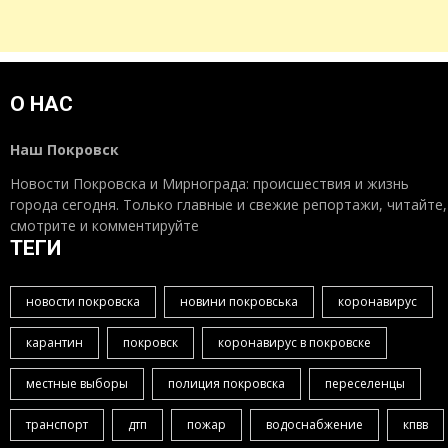
О НАС
Наш Покровск
Новости Покровска и Мирнограда: происшествия и жизнь
города сегодня. Только главные и свежие репортажи, читайте,
смотрите и комментируйте
ТЕГИ
новости покровска
новини покровська
коронавирус
карантин
покровск
коронавирус в покровске
местные выборы
полиция покровска
переселенцы
транспорт
дтп
пожар
водоснабжение
кпвв