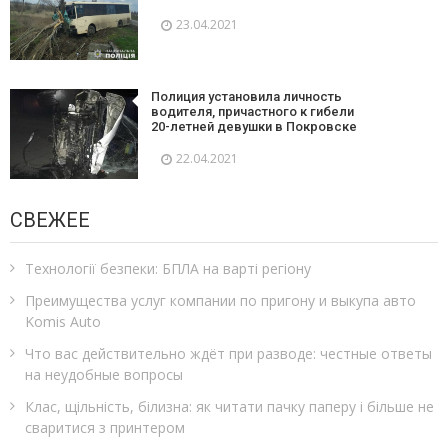
23.04.2021
Полиция установила личность
водителя, причастного к гибели
20-летней девушки в Покровске
22.04.2021
СВЕЖЕЕ
Технології безпеки: БПЛА на варті регіону
Преимущества услуг компании по пригону и выкупа авто
Komis Auto
Что вас действительно ждёт при разводе: честные ответы
на неудобные вопросы
Клас, щільність, білизна: як читати пачку паперу і більше не
сваритися з принтером