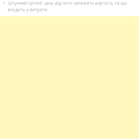
Штучний суглоб: ціна, від чого залежить вартість та що
входить у витрати