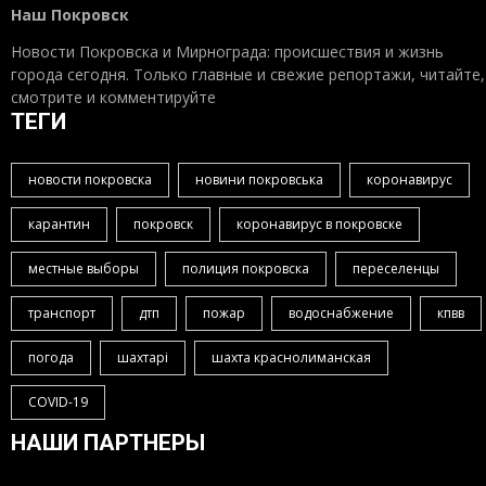
Наш Покровск
Новости Покровска и Мирнограда: происшествия и жизнь
города сегодня. Только главные и свежие репортажи, читайте,
смотрите и комментируйте
ТЕГИ
новости покровска
новини покровська
коронавирус
карантин
покровск
коронавирус в покровске
местные выборы
полиция покровска
переселенцы
транспорт
дтп
пожар
водоснабжение
кпвв
погода
шахтарі
шахта краснолиманская
COVID-19
НАШИ ПАРТНЕРЫ