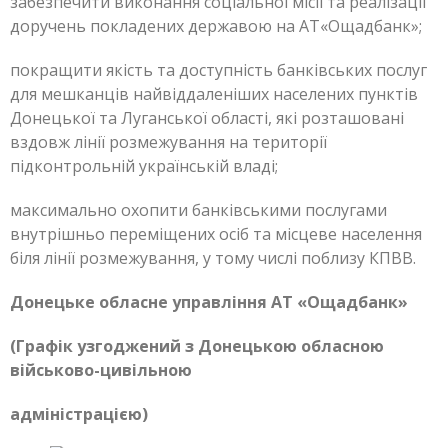
забезпечити виконання соціальної місії та реалізації
доручень покладених державою на АТ«Ощадбанк»;
покращити якість та доступність банківських послуг
для мешканців найвіддаленіших населених пунктів
Донецької та Луганської області, які розташовані
вздовж лінії розмежування на території
підконтрольній українській владі;
максимально охопити банківськими послугами
внутрішньо переміщених осіб та місцеве населення
біля лінії розмежування, у тому числі поблизу КПВВ.
Донецьке обласне управління АТ «Ощадбанк»
(Графік узгоджений з Донецькою обласною
військово-цивільною
адміністрацією)