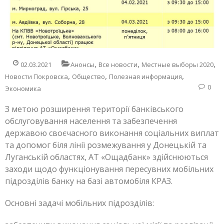
,
,
,
02.03.2021
Анонсы
Все новости
Местные выборы 2020
,
,
,
Новости Покровска
Общество
Полезная информация
0
Экономика
З метою розширення території банківського
обслуговування населення та забезпечення
державою своєчасного виконання соціальних виплат
та допомог біля лінії розмежування у Донецькій та
Луганській областях, АТ «Ощадбанк» здійснюються
заходи щодо функціонування пересувних мобільних
підрозділів банку на базі автомобіля КРАЗ.
Основні задачі мобільних підрозділів: