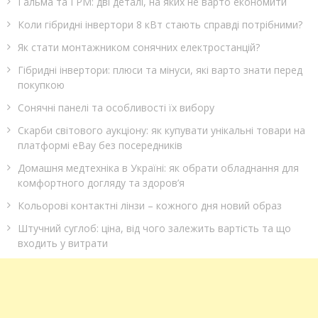
Гальма та ГРМ: дві деталі, на яких не варто економити
Коли гібридні інвертори 8 кВт стають справді потрібними?
Як стати монтажником сонячних електростанцій?
Гібридні інвертори: плюси та мінуси, які варто знати перед
покупкою
Сонячні панелі та особливості їх вибору
Скарби світового аукціону: як купувати унікальні товари на
платформі eBay без посередників
Домашня медтехніка в Україні: як обрати обладнання для
комфортного догляду та здоров’я
Кольорові контактні лінзи – кожного дня новий образ
Штучний суглоб: ціна, від чого залежить вартість та що
входить у витрати