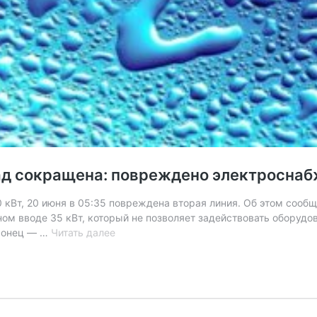
ад сокращена: повреждено электросна
0 кВт, 20 июня в 05:35 повреждена вторая линия. Об этом соо
ом вводе 35 кВт, который не позволяет задействовать оборудов
Подача
 Донец — …
Читать далее
воды
на
Покровск
и
Мирноград